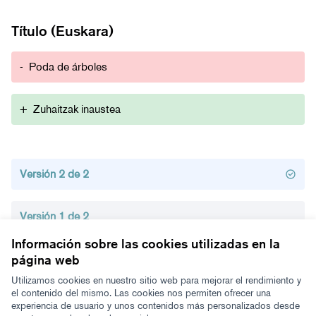
Título (Euskara)
-
Poda de árboles
+
Zuhaitzak inaustea
Versión 2 de 2
Versión 1 de 2
Información sobre las cookies utilizadas en la
página web
Términos y condiciones de uso
Configuración de cookies
Utilizamos cookies en nuestro sitio web para mejorar el rendimiento y
Zeugaz en X
Zeugaz en Facebook
Zeugaz en Instagram
Zeugaz en YouTube
Zeugaz en GitHub
el contenido del mismo. Las cookies nos permiten ofrecer una
experiencia de usuario y unos contenidos más personalizados desde
(Enlace externo)
(Enlace externo)
(Enlace externo)
(Enlace externo)
(Enlace externo)