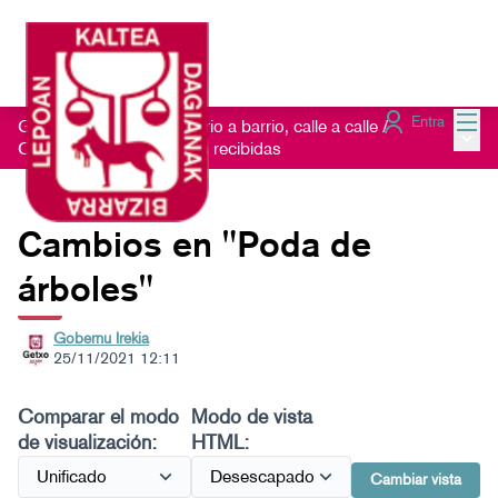
Menú
Entra
Getxo Txukun 2021 - Barrio a barrio, calle a calle
/
Menú 
Consulta las Sugerencias recibidas
Cambios en "Poda de
árboles"
Gobernu Irekia
25/11/2021 12:11
Comparar el modo
Modo de vista
de visualización:
HTML:
Cambiar vista