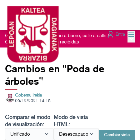
Menú
Entra
Getxo Txukun 2021 - Barrio a barrio, calle a calle
/
Menú 
Consulta las Sugerencias recibidas
Cambios en "Poda de
árboles"
Gobernu Irekia
09/12/2021 14:15
Comparar el modo
Modo de vista
de visualización:
HTML:
Cambiar vista