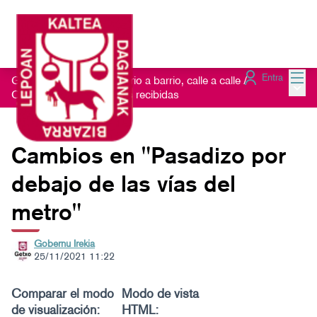
Menú
Entra
Getxo Txukun 2021 - Barrio a barrio, calle a calle
/
Menú 
Consulta las Sugerencias recibidas
Cambios en "Pasadizo por
debajo de las vías del
metro"
Gobernu Irekia
25/11/2021 11:22
Comparar el modo
Modo de vista
de visualización:
HTML: