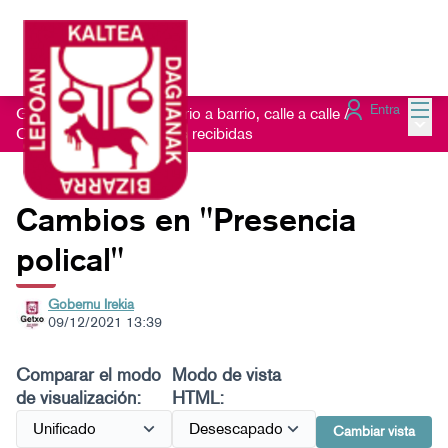
Menú
Entra
Getxo Txukun 2021 - Barrio a barrio, calle a calle
/
Menú 
Consulta las Sugerencias recibidas
Cambios en "Presencia
polical"
Gobernu Irekia
09/12/2021 13:39
Comparar el modo
Modo de vista
de visualización:
HTML:
Cambiar vista