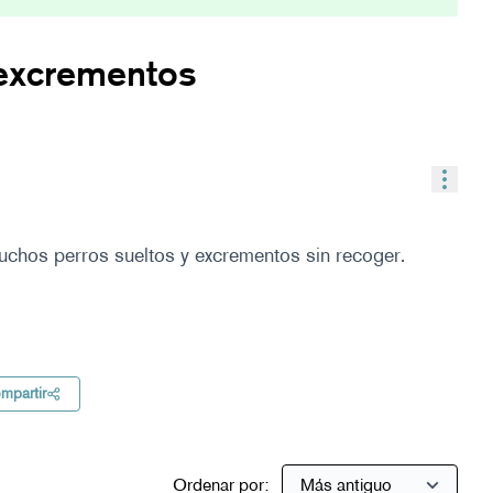
 excrementos
Contr
chos perros sueltos y excrementos sin recoger.
l
mpartir
Ordenar por: