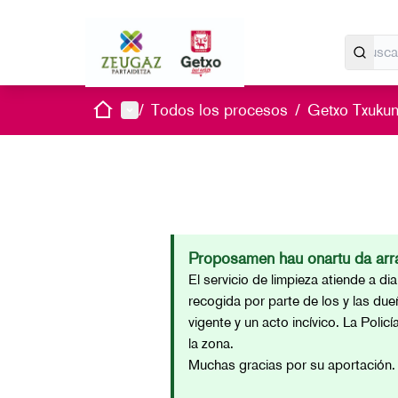
Inicio
Menú principal
/
Todos los procesos
/
Getxo Txukun 
Proposamen hau onartu da arra
El servicio de limpieza atiende a di
recogida por parte de los y las du
vigente y un acto incívico. La Policí
la zona.
Muchas gracias por su aportación