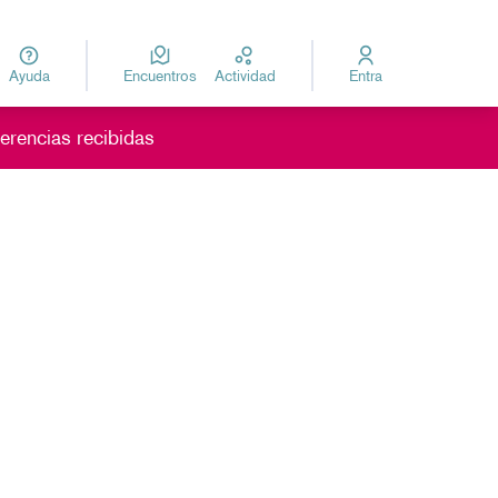
Ayuda
Encuentros
Actividad
Entra
za
Elegir el idioma
erencias recibidas