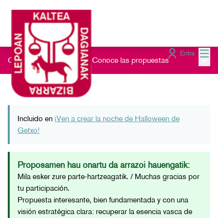
Menú
Entra
Menú 
Gau Beltz Gaztea 2026
/
Conoce las propuestas
Incluido en
¡Ven a crear la noche de Halloween de
Getxo!
Proposamen hau onartu da arrazoi hauengatik:
Mila esker zure parte-hartzeagatik. / Muchas gracias por
tu participación.
Propuesta interesante, bien fundamentada y con una
visión estratégica clara: recuperar la esencia vasca de