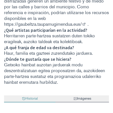
disfrazadas generen un ambiente festivo y de miedo
por las calles y barrios del municipio. Como
referencia e inspiración, podrían utilizarse los recursos
disponibles en la web
https://gaubeltza.taupamugimendua.eus/
.
(Enlace externo)
¿Qué artistas participarían en la actividad?
Herritarren parte-hartzea sustatzen duten tokiko
eragileak, auzoko taldeak eta kolektiboak.
¿A qué franja de edad va destinada?
Haur, familia eta gazteei zuzendutako jarduera.
¿Dónde te gustaría que se hiciera?
Getxoko hainbat auzotan jarduerak modu
deszentralizatuan egitea proposatzen da, auzokideen
parte-hartzea sustatuz eta programazioa udalerriko
hainbat eremutara hurbilduz.
Historial
Imágenes