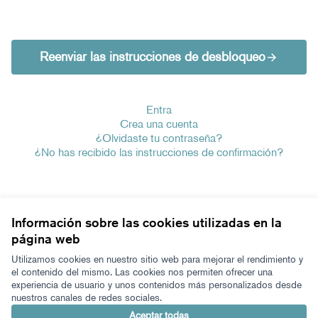
Reenviar las instrucciones de desbloqueo
Entra
Crea una cuenta
¿Olvidaste tu contraseña?
¿No has recibido las instrucciones de confirmación?
Información sobre las cookies utilizadas en la
página web
Términos y condiciones de uso
Configuración de cookies
Utilizamos cookies en nuestro sitio web para mejorar el rendimiento y
Zeugaz en X
Zeugaz en Facebook
Zeugaz en Instagram
Zeugaz en YouTube
Zeugaz en GitHub
el contenido del mismo. Las cookies nos permiten ofrecer una
experiencia de usuario y unos contenidos más personalizados desde
(Enlace externo)
(Enlace externo)
(Enlace externo)
(Enlace externo)
(Enlace externo)
nuestros canales de redes sociales.
Castellano
Aukeratu hizkuntza
Elegir el idioma
Aceptar todas