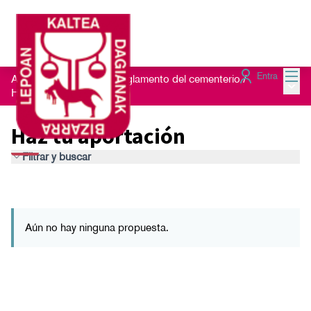
Menú
Entra
Aportaciones al nuevo reglamento del cementerio
/
Menú 
Haz tu aportación
Haz tu aportación
Filtrar y buscar
Aún no hay ninguna propuesta.