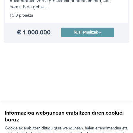
Aukeratutako zortzi proiektuak puntuatzen ditu, eta,
beraz, 8 da gehie…
8 proiektu
€ 1.000.000
Ikusi emaitzak
Informazioa webgunean erabiltzen diren cookiei
buruz
Cookie-ak erabiltzen ditugu gure webgunean, haien errendimendua eta