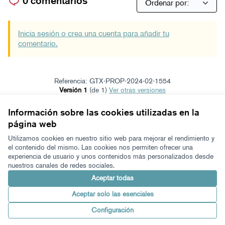
0 comentarios
Inicia sesión o crea una cuenta para añadir tu
comentario.
Referencia: GTX-PROP-2024-02-1554
Versión 1
(de 1)
ver otras versiones
Verificar huella digital
Información sobre las cookies utilizadas en la
página web
Términos y condiciones de uso
Configuración de cookies
Utilizamos cookies en nuestro sitio web para mejorar el rendimiento y
Zeugaz en X
Zeugaz en Facebook
Zeugaz en Instagram
Zeugaz en YouTube
Zeugaz en GitHub
el contenido del mismo. Las cookies nos permiten ofrecer una
experiencia de usuario y unos contenidos más personalizados desde
(Enlace externo)
(Enlace externo)
(Enlace externo)
(Enlace externo)
(Enlace externo)
nuestros canales de redes sociales.
Castellano
Aukeratu hizkuntza
Elegir el idioma
Aceptar todas
Aceptar solo las esenciales
Con licenci
(Enlace exter
Configuración
Made with ❤️
Web creada con software libre.
(Enlace externo)
(Enlace externo)