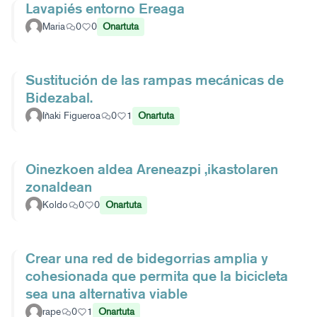
Lavapiés entorno Ereaga
Maria
0
0
Onartuta
Sustitución de las rampas mecánicas de
Bidezabal.
Iñaki Figueroa
0
1
Onartuta
Oinezkoen aldea Areneazpi ,ikastolaren
zonaldean
Koldo
0
0
Onartuta
Crear una red de bidegorrias amplia y
cohesionada que permita que la bicicleta
sea una alternativa viable
rape
0
1
Onartuta