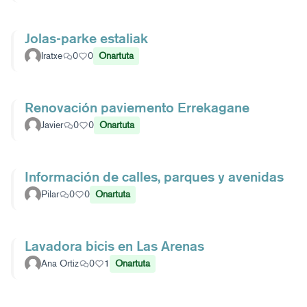
Jolas-parke estaliak
Iratxe
0
0
Onartuta
Renovación paviemento Errekagane
Javier
0
0
Onartuta
Información de calles, parques y avenidas
Pilar
0
0
Onartuta
Lavadora bicis en Las Arenas
Ana Ortiz
0
1
Onartuta