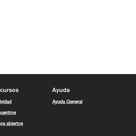
cursos
Ayuda
ividad
Ayuda General
uentros
os abiertos