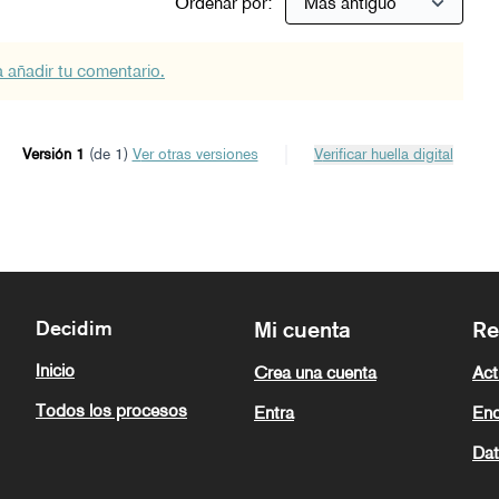
Ordenar por:
a añadir tu comentario.
Versión 1
(de 1)
ver otras versiones
Verificar huella digital
Decidim
Mi cuenta
Re
Inicio
Crea una cuenta
Act
Todos los procesos
Entra
Enc
Dat