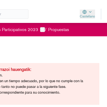
Castellano
Aukeratu hizkunt
Menú de usuario
 Participativos 2023
/
Propuestas
razoi hauengatik:
n.
 en un tiempo adecuado, por lo que no cumple con la
o tanto no puede pasar a la siguiente fase.
correspondiente para su conocimiento.