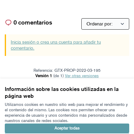
0 comentarios
Inicia sesión o crea una cuenta para añadir tu
comentario.
Referencia: GTX-PROP-2022-03-195
Versión 1
(de 1)
ver otras versiones
Verificar huella digital
Información sobre las cookies utilizadas en la
página web
Términos y condiciones de uso
Configuración de cookies
Utilizamos cookies en nuestro sitio web para mejorar el rendimiento y
Zeugaz en X
Zeugaz en Facebook
Zeugaz en Instagram
Zeugaz en YouTube
Zeugaz en GitHub
el contenido del mismo. Las cookies nos permiten ofrecer una
experiencia de usuario y unos contenidos más personalizados desde
(Enlace externo)
(Enlace externo)
(Enlace externo)
(Enlace externo)
(Enlace externo)
nuestros canales de redes sociales.
Castellano
Aukeratu hizkuntza
Elegir el idioma
Aceptar todas