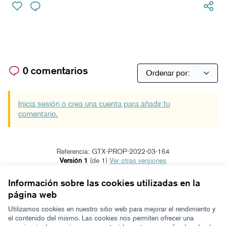
0 comentarios
Inicia sesión o crea una cuenta para añadir tu
comentario.
Referencia: GTX-PROP-2022-03-164
Versión 1
(de 1)
ver otras versiones
Verificar huella digital
Información sobre las cookies utilizadas en la
página web
Términos y condiciones de uso
Configuración de cookies
Utilizamos cookies en nuestro sitio web para mejorar el rendimiento y
Zeugaz en X
Zeugaz en Facebook
Zeugaz en Instagram
Zeugaz en YouTube
Zeugaz en GitHub
el contenido del mismo. Las cookies nos permiten ofrecer una