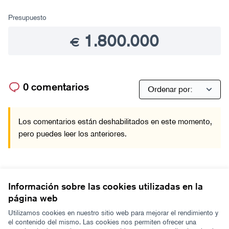
Presupuesto
1.800.000
€
0 comentarios
Los comentarios están deshabilitados en este momento,
pero puedes leer los anteriores.
Referencia: -PROJ-2021-10-3
Información sobre las cookies utilizadas en la
página web
Términos y condiciones de uso
Configuración de cookies
Utilizamos cookies en nuestro sitio web para mejorar el rendimiento y
Zeugaz en X
Zeugaz en Facebook
Zeugaz en Instagram
Zeugaz en YouTube
Zeugaz en GitHub
el contenido del mismo. Las cookies nos permiten ofrecer una