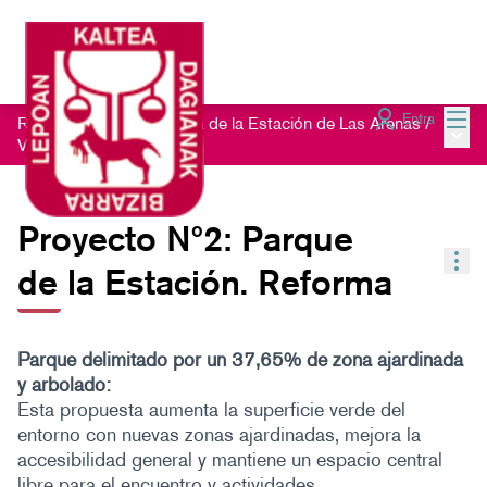
Menú
Entra
Remodelación de la Plaza de la Estación de Las Arenas
/
Menú 
Votación
Proyecto Nº2: Parque
Con
de la Estación. Reforma
Parque delimitado por un 37,65% de zona ajardinada
y arbolado:
Esta propuesta aumenta la superficie verde del
entorno con nuevas zonas ajardinadas, mejora la
accesibilidad general y mantiene un espacio central
libre para el encuentro y actividades.