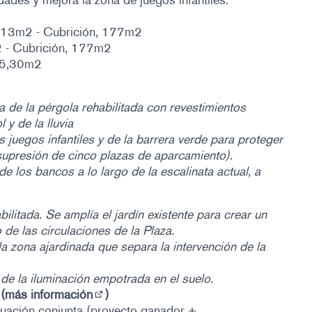
dades y mejora la zona de juegos infantiles.
 113m2 - Cubrición, 177m2
2 - Cubrición, 177m2
985,30m2
a de la pérgola rehabilitada con revestimientos
 y de la lluvia
os juegos infantiles y de la barrera verde para proteger
(supresión de cinco plazas de aparcamiento).
 de los bancos a lo largo de la escalinata actual, a
bilitada. Se amplía el jardín existente para crear un
 de las circulaciones de la Plaza.
la zona ajardinada que separa la intervención de la
 de la iluminación empotrada en el suelo.
(
más información
)
(Enlace externo)
tuación conjunta (proyecto ganador +