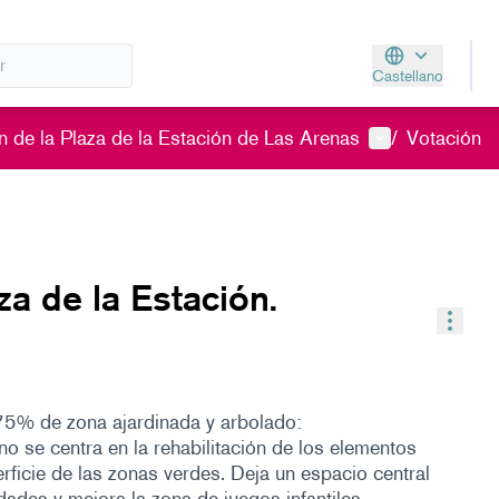
Castellano
Aukeratu hizkunt
Menú de usuar
 de la Plaza de la Estación de Las Arenas
/
Votación
za de la Estación.
Contr
75% de zona ajardinada y arbolado:
o se centra en la rehabilitación de los elementos
erficie de las zonas verdes. Deja un espacio central