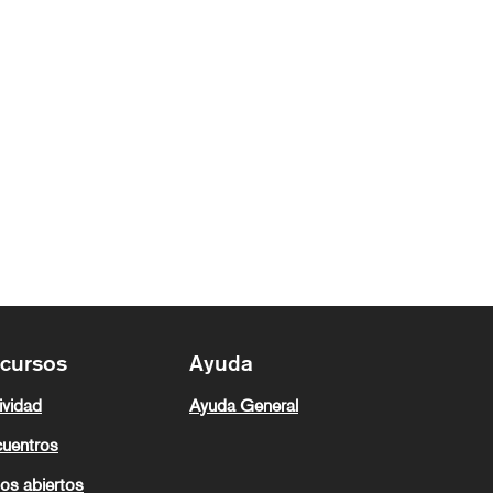
cursos
Ayuda
ividad
Ayuda General
uentros
os abiertos