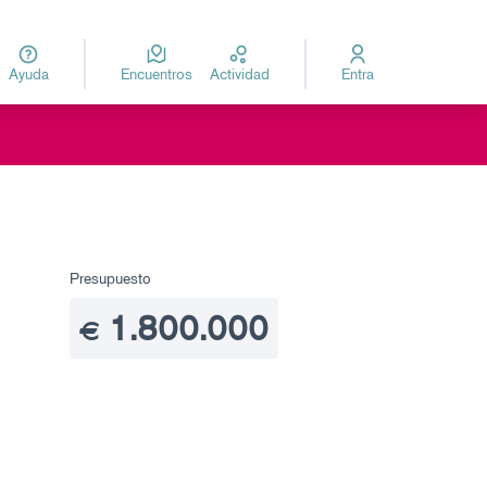
Ayuda
Encuentros
Actividad
Entra
za
Elegir el idioma
io
Presupuesto
oles de recursos
1.800.000
€