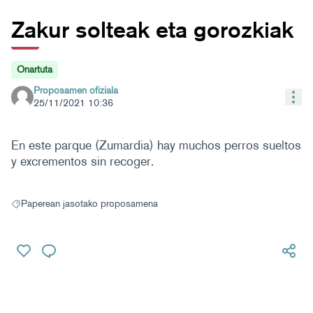
Zakur solteak eta gorozkiak
Onartuta
Proposamen ofiziala
Bal
25/11/2021 10:36
En este parque (Zumardia) hay muchos perros sueltos
y excrementos sin recoger.
Paperean jasotako proposamena
Paperean jasotako proposamena hautaketaren emaitzak