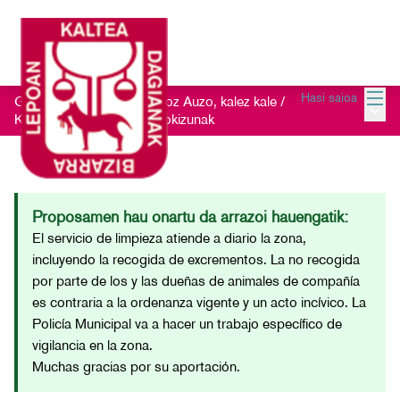
Menu
Hasi saioa
Getxo Txukun 2021 - Auzoz Auzo, kalez kale
/
Menu 
Kontsultatu jasotako iradokizunak
Proposamen hau onartu da arrazoi hauengatik:
El servicio de limpieza atiende a diario la zona,
incluyendo la recogida de excrementos. La no recogida
por parte de los y las dueñas de animales de compañía
es contraria a la ordenanza vigente y un acto incívico. La
Policía Municipal va a hacer un trabajo específico de
vigilancia en la zona.
Muchas gracias por su aportación.