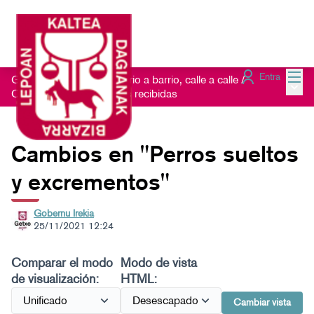
Menú
Entra
Getxo Txukun 2021 - Barrio a barrio, calle a calle
/
Menú 
Consulta las Sugerencias recibidas
Cambios en "Perros sueltos
y excrementos"
Gobernu Irekia
25/11/2021 12:24
Comparar el modo
Modo de vista
de visualización:
HTML:
Cambiar vista