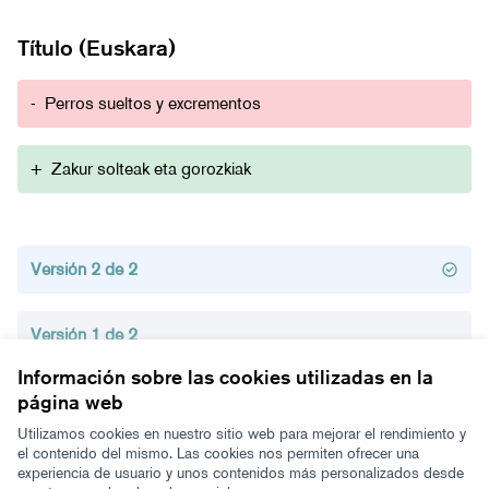
Título (Euskara)
-
Perros sueltos y excrementos
+
Zakur solteak eta gorozkiak
Versión 2 de 2
Versión 1 de 2
Información sobre las cookies utilizadas en la
página web
Términos y condiciones de uso
Configuración de cookies
Utilizamos cookies en nuestro sitio web para mejorar el rendimiento y
Zeugaz en X
Zeugaz en Facebook
Zeugaz en Instagram
Zeugaz en YouTube
Zeugaz en GitHub
el contenido del mismo. Las cookies nos permiten ofrecer una
experiencia de usuario y unos contenidos más personalizados desde
(Enlace externo)
(Enlace externo)
(Enlace externo)
(Enlace externo)
(Enlace externo)