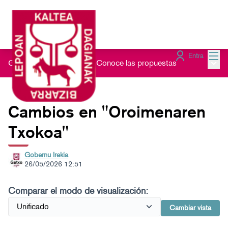
Menú
Entra
Menú 
Gau Beltz Gaztea 2026
/
Conoce las propuestas
Cambios en "Oroimenaren
Txokoa"
Gobernu Irekia
26/05/2026 12:51
Comparar el modo de visualización:
Cambiar vista