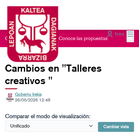
Menú
Entra
Menú 
Gau Beltz Gaztea 2026
/
Conoce las propuestas
Cambios en "Talleres
creativos "
Gobernu Irekia
26/05/2026 12:48
Comparar el modo de visualización:
Cambiar vista