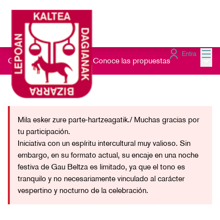
Menú
Entra
Menú 
Gau Beltz Gaztea 2026
/
Conoce las propuestas
Mila esker zure parte-hartzeagatik./ Muchas gracias por
tu participación.
Iniciativa con un espíritu intercultural muy valioso. Sin
embargo, en su formato actual, su encaje en una noche
festiva de Gau Beltza es limitado, ya que el tono es
tranquilo y no necesariamente vinculado al carácter
vespertino y nocturno de la celebración.