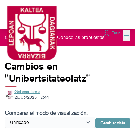
Menú
Entra
Menú 
Gau Beltz Gaztea 2026
/
Conoce las propuestas
Cambios en
"Unibertsitateolatz"
Gobernu Irekia
26/05/2026 12:44
Comparar el modo de visualización:
Cambiar vista