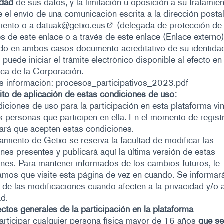
idad
de sus datos, y la limitación u oposición a su tratamie
 el envío de una comunicación escrita a la dirección postal
iento o a
datuak@getxo.eus
(delegada de protección de
(Abrir en una pestaña nueva)
és de este enlace o
a través de este enlace (Enlace externo
ndo en ambos casos documento acreditativo de su identida
puede iniciar el trámite electrónico disponible al efecto en
ica de la Corporación.
s información:
procesos_participativos_2023.pdf
to de aplicación de estas condiciones de uso:
iciones de uso para la participación en esta plataforma vi
s personas que participen en ella. En el momento de regist
itará que acepten estas condiciones.
amiento de Getxo se reserva la facultad de modificar las
nes presentes y publicará aquí la última versión de estas
nes. Para mantener informados de los cambios futuros, le
mos que visite esta página de vez en cuando. Se informará
 de las modificaciones cuando afecten a la privacidad y/o a
d.
ctos generales de la participación en la plataforma
rticipar cualquier persona física mayor de 16 años
que se