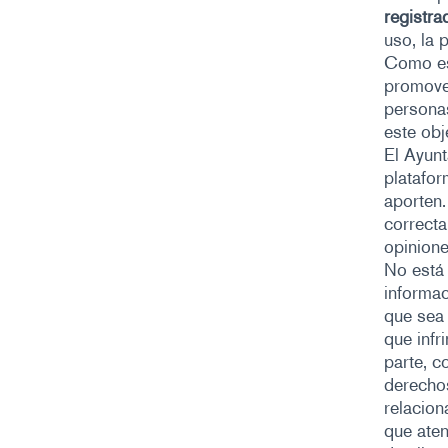
registra
uso, la 
Como est
promover
personas
este obj
El Ayunt
platafor
aporten.
correcta
opinion
No está 
informac
que sea 
que infr
parte, c
derechos
relacion
que aten