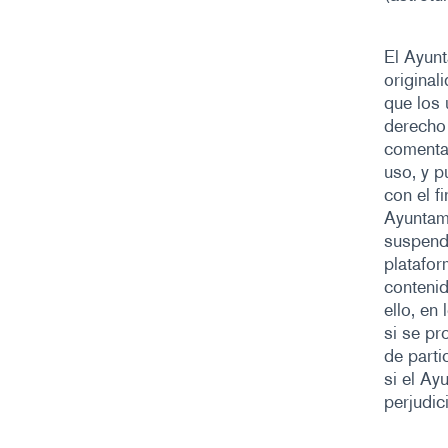
El Ayunt
original
que los 
derecho 
comentar
uso, y p
con el f
Ayuntami
suspende
platafor
contenid
ello, en
si se pr
de parti
si el Ay
perjudic