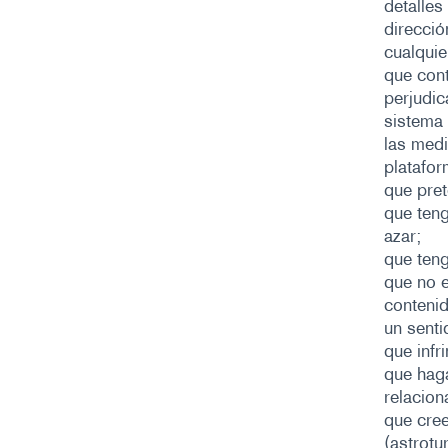
detalles
direcció
cualquie
que cont
perjudic
sistema 
las medi
platafor
que pret
que teng
azar;
que teng
que no e
contenid
un senti
que infr
que hag
relacion
que cree
(astrotur