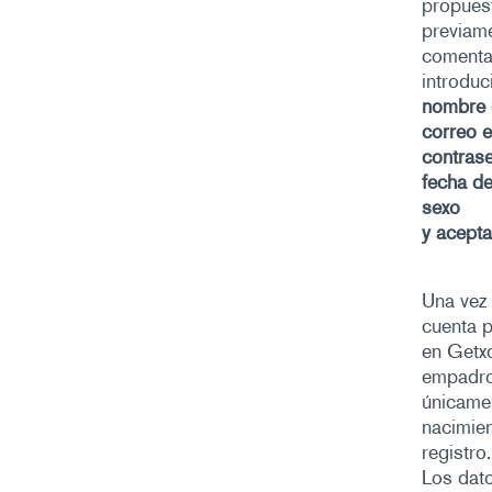
propuest
previame
comenta
introduc
nombre 
correo e
contras
fecha de
sexo
y acepta
Una vez 
cuenta 
en Getxo
empadron
únicamen
nacimien
registro.
Los dato