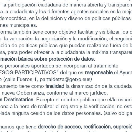
 la participación ciudadana de manera abierta y transparen
 a la ciudadanía y los diferentes agentes sociales en la mej
democrática, en la definición y diseño de políticas públicas
ones municipales.
forma también tiene como objetivo facilitar y visibilizar los 
o, la valoración, la negociación y la modificación, el seguimi
ación de políticas públicas que puedan realizarse fuera de l
ma, para poder ofrecer a la ciudadanía la máxima transpare
ormación básica sobre protección de datos:
s personales aportados se incorporan al tratamiento
SOS PARTICIPATIVOS” del que es
responsable
el Ayun
 (calle Fueros 1,
partaidetza@getxo.eus
)
atamiento tiene como
finalidad
la dinamización de la ciudada
a nueva Gobernanza, conforme al marco jurídico.
s Destinatarias
: Excepto el nombre público que el/la usuar
ona a la hora de realizar el registro y la verificación, no est
ada ninguna cesión de los datos personales. (salvo oblig
rmamos que tiene
derecho de acceso, rectificación, supresi