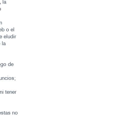
 la
o
n
eb o el
e eludir
 la
ego de
uncios;
ni tener
estas no