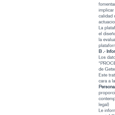
fomentar
implicar
calidad 
actuaci
La plata
el diseñ
la evalu
platafor
B .- Inf
Los dato
“PROCE
de Getxo
Este tr
cara a l
Persona
proporci
contempl
legal)
Le info