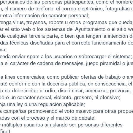
 personales de las personas participantes, como el nombre,
n, el número de teléfono, el correo electrónico, fotografías 
r otra información de carácter personal;
enga virus, troyanos, robots u otros programas que pueda
ar el sitio web o los sistemas del Ayuntamiento o el sitio w
de cualquier tercera parte, o bien que tengan la intención d
das técnicas diseñadas para el correcto funcionamiento de
ma;
enda enviar spam a los usuarios o sobrecargar el sistema;
a el carácter de cadena de mensajes, juego piramidal o ju
a fines comerciales, como publicar ofertas de trabajo o an
sté conforme con la decencia pública; en consecuencia, el
o no debe incitar al odio, discriminar, amenazar, provocar, 
do o un carácter sexual, violento, grosero, ni ofensivo;
inja una ley o una regulación aplicable;
a campañas promoviendo el voto masivo para otras propu
adas con el proceso y el marco de debate;
 múltiples usuarios simulando ser personas diferentes
fing).