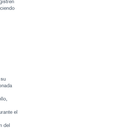
gistren
aciendo
 su
ronada
llo,
rante el
n del