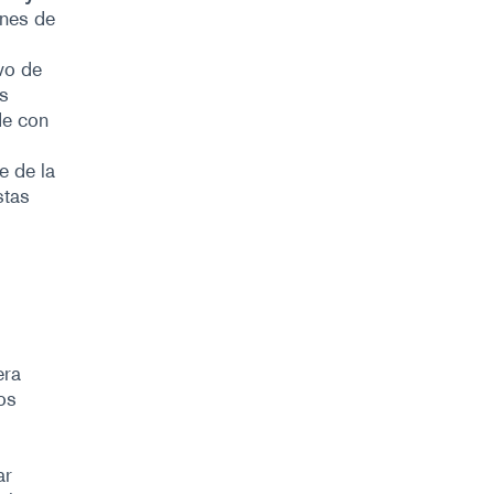
ones de
vo de
as
de con
e de la
stas
era
os
ar