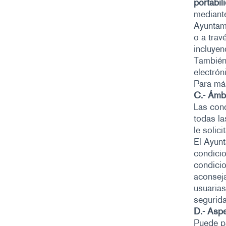
portabil
mediante
Ayuntam
o a trav
incluye
También 
electrón
Para má
C.- Ámbi
Las cond
todas la
le solic
El Ayunt
condicio
condicio
aconseja
usuarias
segurida
D.- Aspe
Puede pa