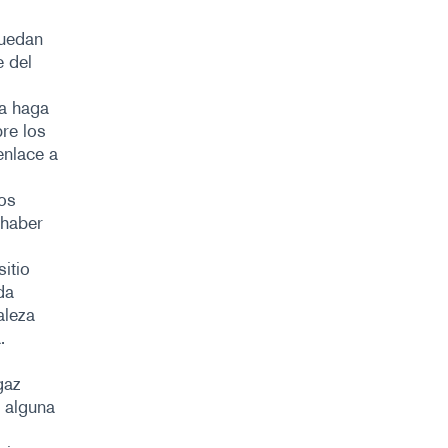
puedan
e del
ca haga
bre los
enlace a
los
 haber
sitio
da
aleza
.
gaz
 alguna