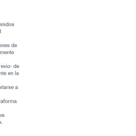
tenidos
l
ones de
camente
revio- de
te en la
mitarse a
ataforma
es
o.