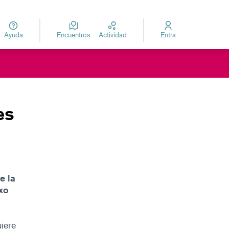
Ayuda
Encuentros
Actividad
Entra
za
Elegir el idioma
es
e la
xo
iere