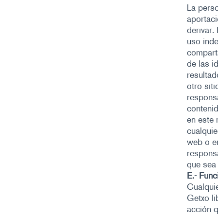
La perso
aportac
derivar.
uso inde
comparta
de las i
resultad
otro sit
responsa
contenid
en este
cualquie
web o en
respons
que sea 
E.- Func
Cualqui
Getxo li
acción q