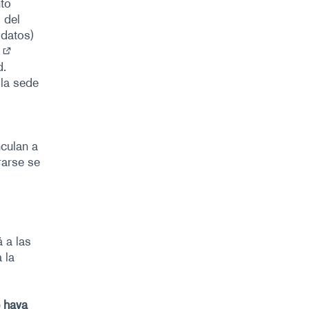
nto
 del
 datos)
)
(Enlace externo)
d.
 la sede
nculan a
rarse se
 a las
 la
 haya