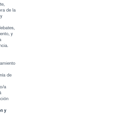
te,
ora de la
 y
debates,
ento, y
a
ncia.
tamiento
nía de
io/a
á
ación
ón y