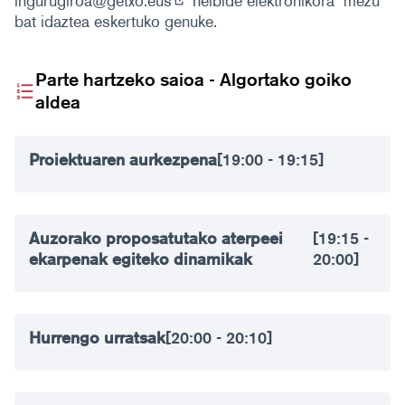
ingurugiroa@getxo.eus
helbide elektronikora mezu
(Ireki beste fitxa batean)
bat idaztea eskertuko genuke.
Parte hartzeko saioa - Algortako goiko
aldea
Proiektuaren aurkezpena
[19:00 - 19:15]
Auzorako proposatutako aterpeei
[19:15 -
ekarpenak egiteko dinamikak
20:00]
Hurrengo urratsak
[20:00 - 20:10]