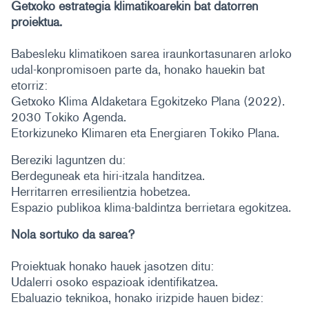
Getxoko estrategia klimatikoarekin bat datorren
proiektua.
Babesleku klimatikoen sarea iraunkortasunaren arloko
udal-konpromisoen parte da, honako hauekin bat
etorriz:
Getxoko Klima Aldaketara Egokitzeko Plana (2022).
2030 Tokiko Agenda.
Etorkizuneko Klimaren eta Energiaren Tokiko Plana.
Bereziki laguntzen du:
Berdeguneak eta hiri-itzala handitzea.
Herritarren erresilientzia hobetzea.
Espazio publikoa klima-baldintza berrietara egokitzea.
Nola sortuko da sarea?
Proiektuak honako hauek jasotzen ditu:
Udalerri osoko espazioak identifikatzea.
Ebaluazio teknikoa, honako irizpide hauen bidez: