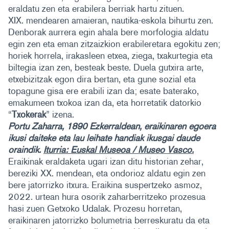
eraldatu zen eta erabilera berriak hartu zituen.
XIX. mendearen amaieran, nautika-eskola bihurtu zen.
Denborak aurrera egin ahala bere morfologia aldatu
egin zen eta eman zitzaizkion erabileretara egokitu zen;
horiek horrela, irakasleen etxea, ziega, txakurtegia eta
biltegia izan zen, besteak beste. Duela gutxira arte,
etxebizitzak egon dira bertan, eta gune sozial eta
topagune gisa ere erabili izan da; esate baterako,
emakumeen txokoa izan da, eta horretatik datorkio
“
Txokerak
” izena.
Portu Zaharra, 1890 Ezkerraldean, eraikinaren egoera
ikusi daiteke eta lau leihate handiak ikusgai daude
oraindik.
Iturria: Euskal Museoa / Museo Vasco.
Eraikinak eraldaketa ugari izan ditu historian zehar,
bereziki XX. mendean, eta ondorioz aldatu egin zen
bere jatorrizko itxura. Eraikina suspertzeko asmoz,
2022. urtean hura osorik zaharberritzeko prozesua
hasi zuen Getxoko Udalak. Prozesu horretan,
eraikinaren jatorrizko bolumetria berreskuratu da eta