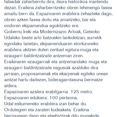
fatxadak zaharberritu dira, itxura historikoa mantendu
dezan. Eraikina zaharberritzeko obren lehenengo fasea
amaitu berri da. Espazioaren erabilera zehazteke dago,
obren azken fasea doitu eta amaitzeko, bai eta
ondoren ekipamendua egokitzeko ere.
Gobernu Ireki eta Modernizazio Arloak, Getxoko
Udaleko beste arlo batzuekin lankidetzan, aurretik
egindako lanetan, ekipamenduaren etorkizuneko
erabilera ukitzen duten zenbait egitura-muga eta
ezaugarri baldintzatzaile antzeman ziren.
Eraikinaren ezaugarriak eta antzemandako muga eta
ezaugarri baldintzatzaile nagusiak azalduko dira
jarraian, proposamenak eta ekarpenak egiteko unean
aintzat hartu daitezen, bideragarritasuna bermatze
aldera.
Espazioaren azalera erabilgarria: 125 metro.
Espazioaren edukiera: 100 pertsona.
Udal-eskumeneko erabilera izan behar du.
Ordutegien eta zaraten kudeaketa: Eraikina
herrigunean dago eta etxebizitzak ditu mugakide.