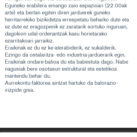
Eguneko erabilera emango zaio espazioari (22:00ak
arte) eta bertan egiten diren jarduerek guneko
herritarrekiko bizikidetza errespetatu beharko dute eta
ez dute ez eragozpenik ez zaratarik sortuko inguruan,
dagokion udal-ordenantzak kasu horietarako
ezarritakoari jarraikiz.
Eraikinak ez du ez ke-aterabiderik, ez sukalderik.
Ezingo da ostalaritza- edo industria-jarduerarik egin.
Eraikinak ondare-balioa du eta babestuta dago. Nabe
nagusiak bere osotasun estruktural eta estetikoa
mantendu behar du.
Aurrekontu-faktorea aintzat hartuko da balorazio-
irizpide gisa.