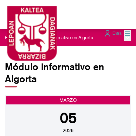
Menú
Entra
Menú 
Encuentros
/
Módulo informativo en Algorta
Módulo informativo en
Algorta
MARZO
05
2026