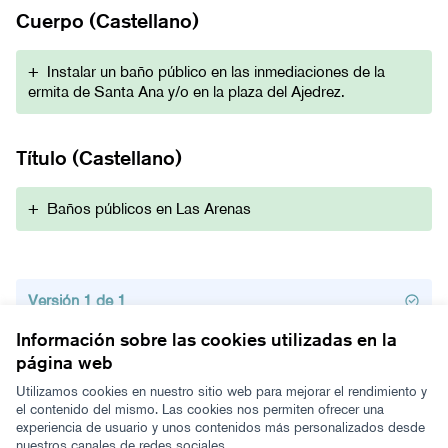
Cuerpo (Castellano)
+
Instalar un baño público en las inmediaciones de la
ermita de Santa Ana y/o en la plaza del Ajedrez.
Título (Castellano)
+
Baños públicos en Las Arenas
Versión 1 de 1
Información sobre las cookies utilizadas en la
página web
Términos y condiciones de uso
Configuración de cookies
Utilizamos cookies en nuestro sitio web para mejorar el rendimiento y
Zeugaz en X
Zeugaz en Facebook
Zeugaz en Instagram
Zeugaz en YouTube
Zeugaz en GitHub
el contenido del mismo. Las cookies nos permiten ofrecer una
experiencia de usuario y unos contenidos más personalizados desde
(Enlace externo)
(Enlace externo)
(Enlace externo)
(Enlace externo)
(Enlace externo)
nuestros canales de redes sociales.
Castellano