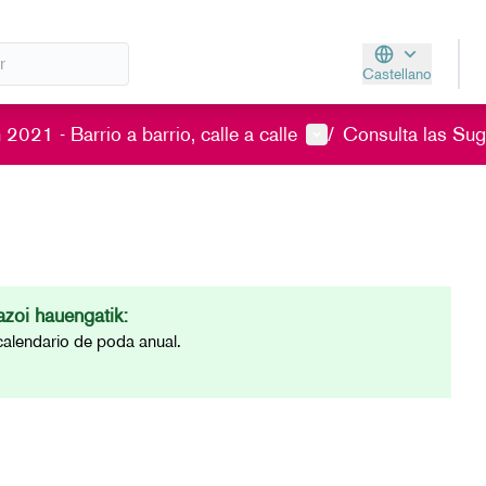
Castellano
Aukeratu hizkunt
Menú de usuario
2021 - Barrio a barrio, calle a calle
/
Consulta las Sug
zoi hauengatik:
 calendario de poda anual.
.