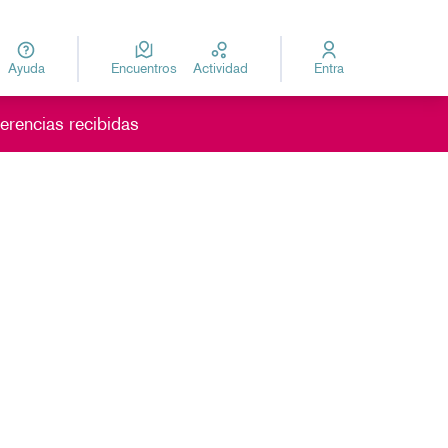
Ayuda
Encuentros
Actividad
Entra
za
Elegir el idioma
erencias recibidas