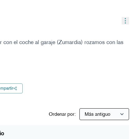
Contr
ar con el coche al garaje (Zumardia) rozamos con las
l
mpartir
Ordenar por:
io