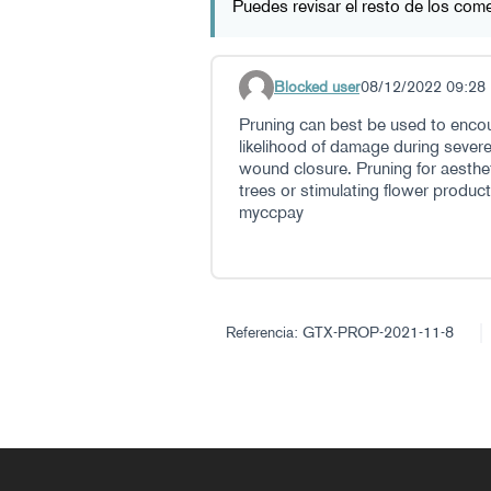
Puedes revisar el resto de los com
Blocked user
08/12/2022 09:28
Comentario 43
Pruning can best be used to encou
likelihood of damage during seve
wound closure. Pruning for aesthet
trees or stimulating flower product
myccpay
Referencia: GTX-PROP-2021-11-8