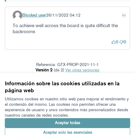
Blocked user
26/11/2022 04:12
Comentario 31
To achieve well across the board is quite difficult the
backrooms
0
0
Referencia: GTX-PROP-2021-11-1
Versión 2
(de 2)
ver otras versiones
Verificar huella digital
Información sobre las cookies utilizadas en la
página web
Términos y condiciones de uso
Configuración de cookies
Utilizamos cookies en nuestro sitio web para mejorar el rendimiento y
Zeugaz en X
Zeugaz en Facebook
Zeugaz en Instagram
Zeugaz en YouTube
Zeugaz en GitHub
el contenido del mismo. Las cookies nos permiten ofrecer una
experiencia de usuario y unos contenidos más personalizados desde
(Enlace externo)
(Enlace externo)
(Enlace externo)
(Enlace externo)
(Enlace externo)
nuestros canales de redes sociales.
Castellano
Aukeratu hizkuntza
Elegir el idioma
Aceptar todas
Aceptar solo las esenciales