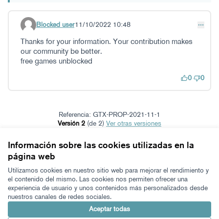
Blocked user
11/10/2022 10:48
Comentario 24
Thanks for your information. Your contribution makes
our community be better.
free games unblocked
0
0
Referencia: GTX-PROP-2021-11-1
Versión 2
(de 2)
ver otras versiones
Verificar huella digital
Información sobre las cookies utilizadas en la
página web
Términos y condiciones de uso
Configuración de cookies
Utilizamos cookies en nuestro sitio web para mejorar el rendimiento y
Zeugaz en X
Zeugaz en Facebook
Zeugaz en Instagram
Zeugaz en YouTube
Zeugaz en GitHub
el contenido del mismo. Las cookies nos permiten ofrecer una
experiencia de usuario y unos contenidos más personalizados desde
(Enlace externo)
(Enlace externo)
(Enlace externo)
(Enlace externo)
(Enlace externo)
nuestros canales de redes sociales.
Castellano
Aukeratu hizkuntza
Elegir el idioma
Aceptar todas