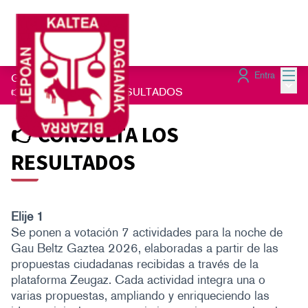
Menú
Entra
Gau Beltz Gaztea 2026
/
Menú 
👉CONSULTA LOS RESULTADOS
👉CONSULTA LOS
RESULTADOS
Elije 1
Se ponen a votación 7 actividades para la noche de
Gau Beltz Gaztea 2026, elaboradas a partir de las
propuestas ciudadanas recibidas a través de la
plataforma Zeugaz. Cada actividad integra una o
varias propuestas, ampliando y enriqueciendo las