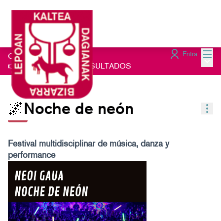
Menú
Entra
Gau Beltz Gaztea 2026
/
Menú 
👉CONSULTA LOS RESULTADOS
🌌Noche de neón
Con
Festival multidisciplinar de música, danza y
performance