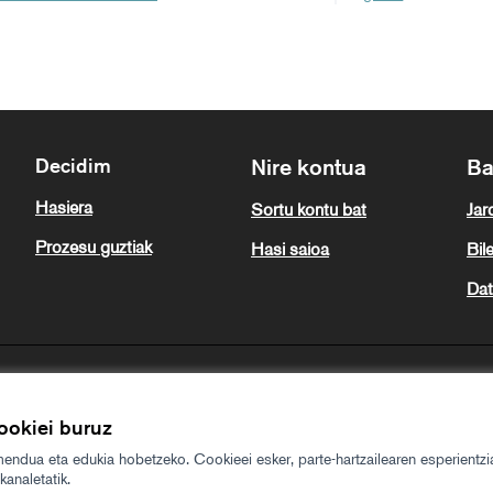
Decidim
Nire kontua
Ba
Hasiera
Sortu kontu bat
Jar
Prozesu guztiak
Hasi saioa
Bil
Dat
ookiei buruz
endua eta edukia hobetzeko. Cookieei esker, parte-hartzailearen esperientzi
analetatik.