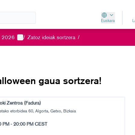
Euskara
Aukeratu hizkunt
Parte-hartzailearen menua
a 2026
/
Zatoz ideiak sortzera
/
lloween gaua sortzera!
Toki Zentroa (Fadura)
tako etorbidea 60, Algorta, Getxo, Bizkaia
0 PM
-
20:00 PM CEST