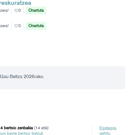
rreskuratzea
zera!
0
Onartuta
zera!
0
Onartuta
 Gau Beltza 2026rako.
4 bertsio zenbakia
(14 etik)
Egutegira
ikusi beste bertsio batzuk
gehitu