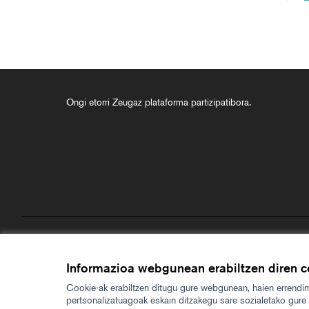
Ongi etorri Zeugaz plataforma partizipatibora.
Zerbitzuaren baldintzak
Cookien konfigurazioa
Informazioa webgunean erabiltzen diren c
Cookie-ak erabiltzen ditugu gure webgunean, haien errendim
pertsonalizatuagoak eskain ditzakegu sare sozialetako gure k