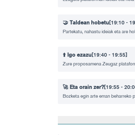
🤝 Taldean hobetu
[19:10 - 1
Partekatu, nahastu ideiak eta are ho
⬆️ Igo ezazu
[19:40 - 19:55]
Zure proposamena Zeugaz plataform
🚀 Eta orain zer?
[19:55 - 20:0
Bozketa egin arte eman beharreko p