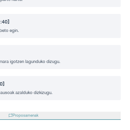
9:40]
beto egin.
ara igotzen lagunduko dizugu.
0]
ausoak azalduko dizkizugu.
Proposamenak