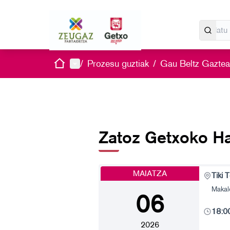
Hasiera
Menu nagusia
/
Prozesu guztiak
/
Gau Beltz Gazte
Zatoz Getxoko Ha
MAIATZA
Tiki 
Makale
06
18:0
2026