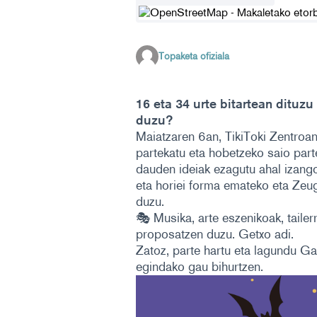
(Kanpoko esteka)
Topaketa ofiziala
16 eta 34 urte bitartean dituzu
duzu?
Maiatzaren 6an, TikiToki Zentroa
partekatu eta hobetzeko saio par
dauden ideiak ezagutu ahal izango
eta horiei forma emateko eta Zeug
duzu.
🎭 Musika, arte eszenikoak, taile
proposatzen duzu. Getxo adi.
Zatoz, parte hartu eta lagundu G
egindako gau bihurtzen.