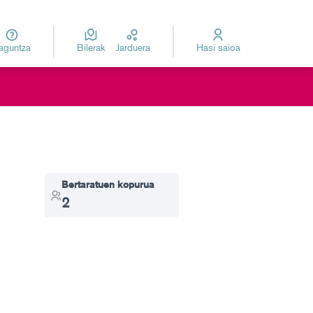
Laguntza
Bilerak
Jarduera
Hasi saioa
za
Elegir el idioma
Bertaratuen kopurua
2