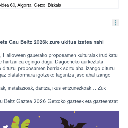
Balia
 eta Gau Beltz 2026k zure ukitua izatea nahi
n, Halloween gauerako proposamen kulturalak irudikatu,
te-hartzailea egingo dugu. Dagoeneko aurkeztuta
 dituzu, proposamen berriak sortu ahal izango dituzu
az plataformara igotzeko laguntza jaso ahal izango
rrak, instalazioak, dantza, ikus-entzunezkoak… Zuk
au Beltz Gaztea 2026 Getxoko gazteek eta gazteentzat