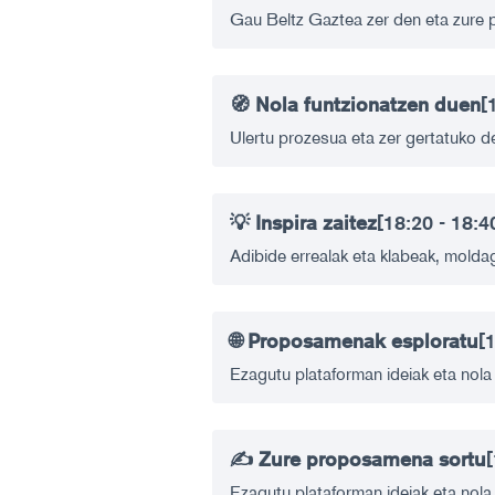
Gau Beltz Gaztea zer den eta zure p
🧭 Nola funtzionatzen duen
[
Ulertu prozesua eta zer gertatuko de
💡 Inspira zaitez
[18:20 - 18:4
Adibide errealak eta klabeak, molda
🌐 Proposamenak esploratu
[
Ezagutu plataforman ideiak eta nola 
✍️ Zure proposamena sortu
[
Ezagutu plataforman ideiak eta nola 