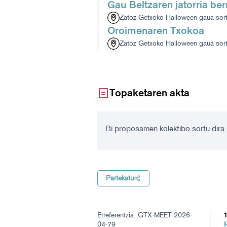
Gau Beltzaren jatorria be
Zatoz Getxoko Halloween gaua sort
Oroimenaren Txokoa
Zatoz Getxoko Halloween gaua sort
Topaketaren akta
Bi proposamen kolektibo sortu dira
Partekatu
Erreferentzia: GTX-MEET-2026-
1
04-79