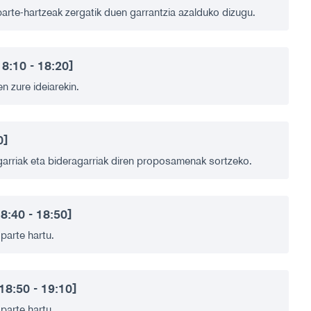
arte-hartzeak zergatik duen garrantzia azalduko dizugu.
18:10 - 18:20]
n zure ideiarekin.
0]
garriak eta bideragarriak diren proposamenak sortzeko.
18:40 - 18:50]
parte hartu.
18:50 - 19:10]
parte hartu.