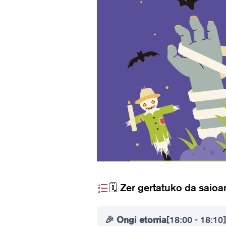
🗓️ Zer gertatuko da saioa
🎉 Ongi etorria
[18:00 - 18:10]