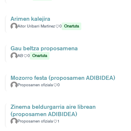
Arimen kalejira
Aitor Uribarri Martinez
0
Onartuta
Gau beltza proposamena
AB
0
Onartuta
Mozorro festa (proposamen ADIBIDEA)
Proposamen ofiziala
0
Zinema beldurgarria aire librean
(proposamen ADIBIDEA)
Proposamen ofiziala
1