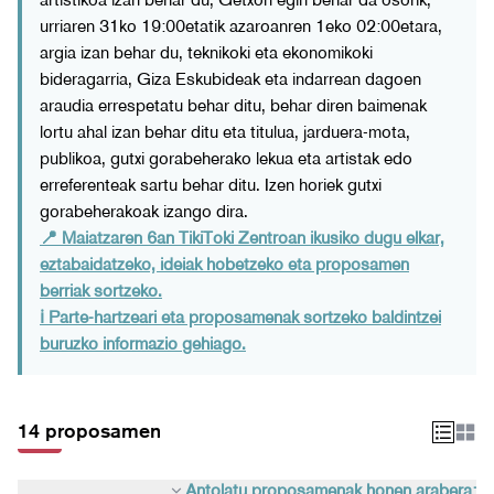
urriaren 31ko 19:00etatik azaroanren 1eko 02:00etara,
argia izan behar du, teknikoki eta ekonomikoki
bideragarria, Giza Eskubideak eta indarrean dagoen
araudia errespetatu behar ditu, behar diren baimenak
lortu ahal izan behar ditu eta titulua, jarduera-mota,
publikoa, gutxi gorabeherako lekua eta artistak edo
erreferenteak sartu behar ditu. Izen horiek gutxi
gorabeherakoak izango dira.
📍 Maiatzaren 6an TikiToki Zentroan ikusiko dugu elkar,
eztabaidatzeko, ideiak hobetzeko eta proposamen
berriak sortzeko.
ℹ️ Parte-hartzeari eta proposamenak sortzeko baldintzei
buruzko informazio gehiago.
14 proposamen
Antolatu proposamenak honen arabera: