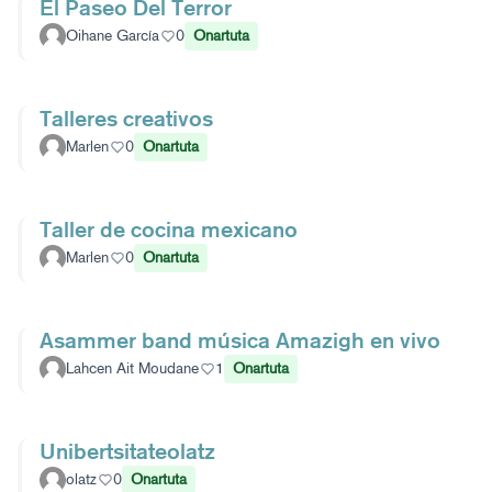
El Paseo Del Terror
Oihane García
0
Onartuta
Talleres creativos
Marlen
0
Onartuta
Taller de cocina mexicano
Marlen
0
Onartuta
Asammer band música Amazigh en vivo
Lahcen Ait Moudane
1
Onartuta
Unibertsitateolatz
olatz
0
Onartuta