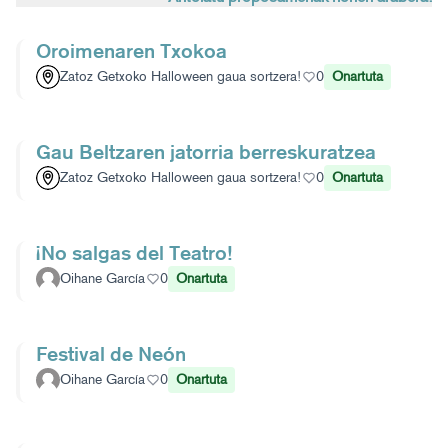
Oroimenaren Txokoa
Zatoz Getxoko Halloween gaua sortzera!
0
Onartuta
Gau Beltzaren jatorria berreskuratzea
Zatoz Getxoko Halloween gaua sortzera!
0
Onartuta
¡No salgas del Teatro!
Oihane García
0
Onartuta
Festival de Neón
Oihane García
0
Onartuta