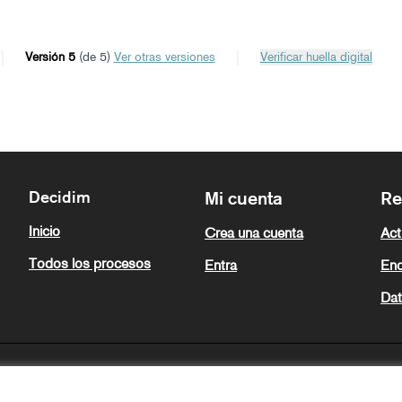
Versión 5
(de 5)
ver otras versiones
Verificar huella digital
Decidim
Mi cuenta
Re
Inicio
Crea una cuenta
Act
Todos los procesos
Entra
Enc
Dat