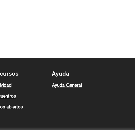
cursos
Ayuda
ividad
Ayuda General
uentros
os abiertos
Zeugaz en X
Zeugaz en Facebook
Zeugaz en Instagram
Zeugaz en YouTube
Zeugaz en GitHub
Castellano