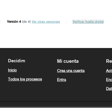
Versión 4
(de 4)
ver otras versiones
Verificar huella digital
Decidim
Mi cuenta
Re
Inicio
Crea una cuenta
Act
Todos los procesos
Entra
Enc
Dat