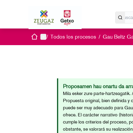
Inicio
Menú principal
/
Todos los procesos
/
Gau Beltz G
Proposamen hau onartu da arra
Mila esker zure parte-hartzeagatik. 
Propuesta original, bien definida y 
puede ser muy adecuado para Gau B
ofrece. El carácter narrativo (histor
cumple los criterios del proceso, po
obstante, se valorará su realizaci