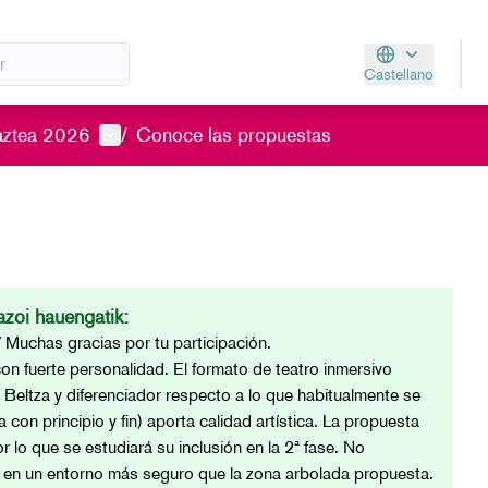
Castellano
Aukeratu hizkunt
Menú de usuario
aztea 2026
/
Conoce las propuestas
zoi hauengatik:
/ Muchas gracias por tu participación.
con fuerte personalidad. El formato de teatro inmersivo
eltza y diferenciador respecto a lo que habitualmente se
ia con principio y fin) aporta calidad artística. La propuesta
r lo que se estudiará su inclusión en la 2ª fase. No
ón en un entorno más seguro que la zona arbolada propuesta.