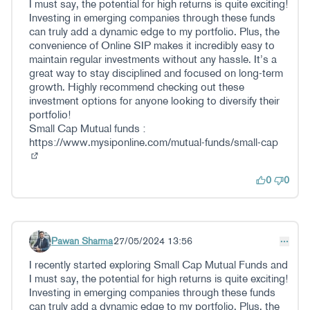
I must say, the potential for high returns is quite exciting!
Investing in emerging companies through these funds
can truly add a dynamic edge to my portfolio. Plus, the
convenience of Online SIP makes it incredibly easy to
maintain regular investments without any hassle. It’s a
great way to stay disciplined and focused on long-term
growth. Highly recommend checking out these
investment options for anyone looking to diversify their
portfolio!
Small Cap Mutual funds :
https://www.mysiponline.com/mutual-funds/small-cap
(Kanpoko esteka)
0
0
Pawan Sharma
27/05/2024 13:56
Iruzkindu 63
I recently started exploring Small Cap Mutual Funds and
I must say, the potential for high returns is quite exciting!
Investing in emerging companies through these funds
can truly add a dynamic edge to my portfolio. Plus, the