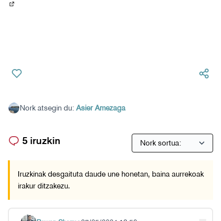
(Ireki beste fitxa batean)
Nork atsegin du:
Asier Amezaga
5 iruzkin
Iruzkinak desgaituta daude une honetan, baina aurrekoak
irakur ditzakezu.