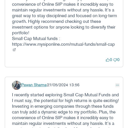
convenience of Online SIP makes it incredibly easy to
maintain regular investments without any hassle. It’s a
great way to stay disciplined and focused on long-term
growth. Highly recommend checking out these
investment options for anyone looking to diversify their
portfolio!
Small Cap Mutual funds :
https://www.mysiponline.com/mutual-funds/small-cap
(Kanpoko esteka)
0
0
Pawan Sharma
27/05/2024 13:56
Iruzkindu 64
I recently started exploring Small Cap Mutual Funds and
I must say, the potential for high returns is quite exciting!
Investing in emerging companies through these funds
can truly add a dynamic edge to my portfolio. Plus, the
convenience of Online SIP makes it incredibly easy to
maintain regular investments without any hassle. It’s a