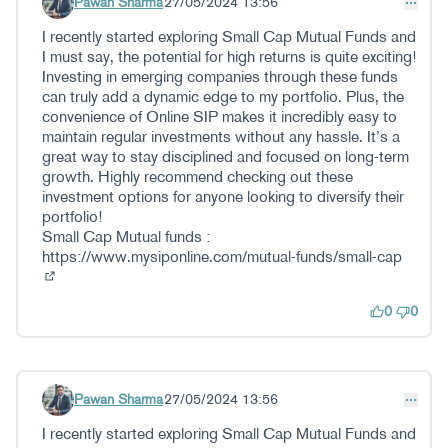
Pawan Sharma
27/05/2024 13:56
Iruzkindu 61
I recently started exploring Small Cap Mutual Funds and
I must say, the potential for high returns is quite exciting!
Investing in emerging companies through these funds
can truly add a dynamic edge to my portfolio. Plus, the
convenience of Online SIP makes it incredibly easy to
maintain regular investments without any hassle. It’s a
great way to stay disciplined and focused on long-term
growth. Highly recommend checking out these
investment options for anyone looking to diversify their
portfolio!
Small Cap Mutual funds :
https://www.mysiponline.com/mutual-funds/small-cap
(Kanpoko esteka)
0
0
Pawan Sharma
27/05/2024 13:56
Iruzkindu 62
I recently started exploring Small Cap Mutual Funds and