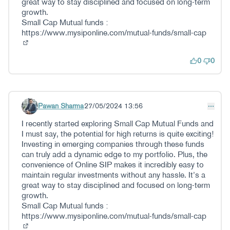
great way to stay disciplined and focused on long-term
growth.
Small Cap Mutual funds :
https://www.mysiponline.com/mutual-funds/small-cap
(Kanpoko esteka)
0
0
Pawan Sharma
27/05/2024 13:56
Iruzkindu 65
I recently started exploring Small Cap Mutual Funds and
I must say, the potential for high returns is quite exciting!
Investing in emerging companies through these funds
can truly add a dynamic edge to my portfolio. Plus, the
convenience of Online SIP makes it incredibly easy to
maintain regular investments without any hassle. It’s a
great way to stay disciplined and focused on long-term
growth.
Small Cap Mutual funds :
https://www.mysiponline.com/mutual-funds/small-cap