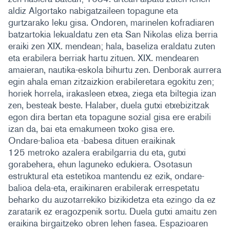
aldiz Algortako nabigatzaileen topagune eta
gurtzarako leku gisa. Ondoren, marinelen kofradiaren
batzartokia lekualdatu zen eta San Nikolas eliza berria
eraiki zen XIX. mendean; hala, baseliza eraldatu zuten
eta erabilera berriak hartu zituen. XIX. mendearen
amaieran, nautika-eskola bihurtu zen. Denborak aurrera
egin ahala eman zitzaizkion erabileretara egokitu zen;
horiek horrela, irakasleen etxea, ziega eta biltegia izan
zen, besteak beste. Halaber, duela gutxi etxebizitzak
egon dira bertan eta topagune sozial gisa ere erabili
izan da, bai eta emakumeen txoko gisa ere.
Ondare-balioa eta -babesa dituen eraikinak
125 metroko azalera erabilgarria du eta, gutxi
gorabehera, ehun laguneko edukiera. Osotasun
estruktural eta estetikoa mantendu ez ezik, ondare-
balioa dela-eta, eraikinaren erabilerak errespetatu
beharko du auzotarrekiko bizikidetza eta ezingo da ez
zaratarik ez eragozpenik sortu. Duela gutxi amaitu zen
eraikina birgaitzeko obren lehen fasea. Espazioaren