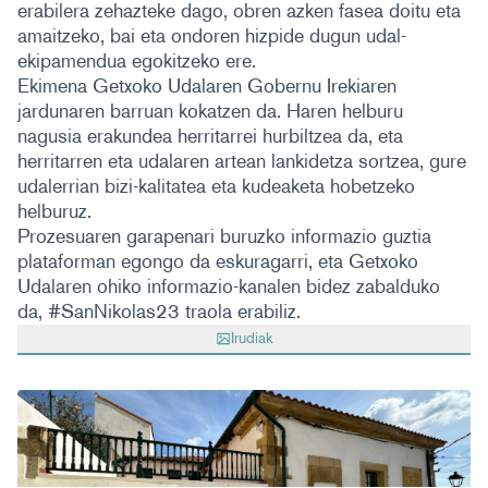
erabilera zehazteke dago, obren azken fasea doitu eta
amaitzeko, bai eta ondoren hizpide dugun udal-
ekipamendua egokitzeko ere.
Ekimena Getxoko Udalaren Gobernu Irekiaren
jardunaren barruan kokatzen da. Haren helburu
nagusia erakundea herritarrei hurbiltzea da, eta
herritarren eta udalaren artean lankidetza sortzea, gure
udalerrian bizi-kalitatea eta kudeaketa hobetzeko
helburuz.
Prozesuaren garapenari buruzko informazio guztia
plataforman egongo da eskuragarri, eta Getxoko
Udalaren ohiko informazio-kanalen bidez zabalduko
da, #SanNikolas23 traola erabiliz.
Irudiak