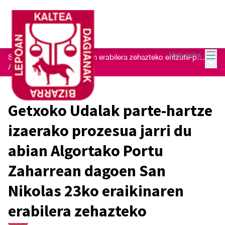
Menu
Hasi saioa
San Nikolas 23 eraikinaren erabilera zehazteko entzute-prozesua
Menu 
/
Bloga
Getxoko Udalak parte-hartze
izaerako prozesua jarri du
abian Algortako Portu
Zaharrean dagoen San
Nikolas 23ko eraikinaren
erabilera zehazteko