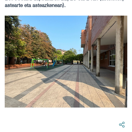
astearte eta asteazkenean).