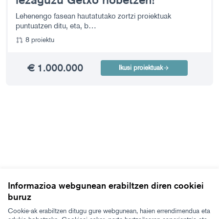
Lehenengo fasean hautatutako zortzi proiektuak
puntuatzen ditu, eta, b…
8 proiektu
€ 1.000.000
Ikusi proiektuak
Informazioa webgunean erabiltzen diren cookiei
buruz
Cookie-ak erabiltzen ditugu gure webgunean, haien errendimendua eta