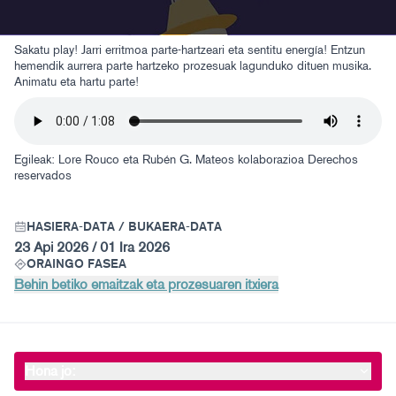
Sakatu play! Jarri erritmoa parte-hartzeari eta sentitu energía! Entzun
hemendik aurrera parte hartzeko prozesuak lagunduko dituen musika.
Animatu eta hartu parte!
Egileak: Lore Rouco eta Rubén G. Mateos kolaborazioa
Derechos
reservados
HASIERA-DATA / BUKAERA-DATA
23 Api 2026 / 01 Ira 2026
ORAINGO FASEA
Behin betiko emaitzak eta prozesuaren itxiera
Hona jo: