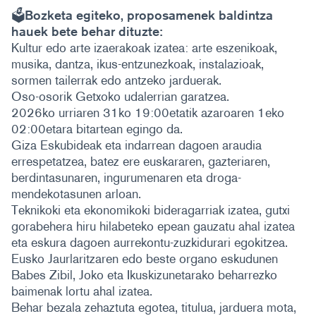
🗳️Bozketa egiteko, proposamenek baldintza
hauek bete behar dituzte:
Kultur edo arte izaerakoak izatea: arte eszenikoak,
musika, dantza, ikus-entzunezkoak, instalazioak,
sormen tailerrak edo antzeko jarduerak.
Oso-osorik Getxoko udalerrian garatzea.
2026ko urriaren 31ko 19:00etatik azaroaren 1eko
02:00etara bitartean egingo da.
Giza Eskubideak eta indarrean dagoen araudia
errespetatzea, batez ere euskararen, gazteriaren,
berdintasunaren, ingurumenaren eta droga-
mendekotasunen arloan.
Teknikoki eta ekonomikoki bideragarriak izatea, gutxi
gorabehera hiru hilabeteko epean gauzatu ahal izatea
eta eskura dagoen aurrekontu-zuzkidurari egokitzea.
Eusko Jaurlaritzaren edo beste organo eskudunen
Babes Zibil, Joko eta Ikuskizunetarako beharrezko
baimenak lortu ahal izatea.
Behar bezala zehaztuta egotea, titulua, jarduera mota,