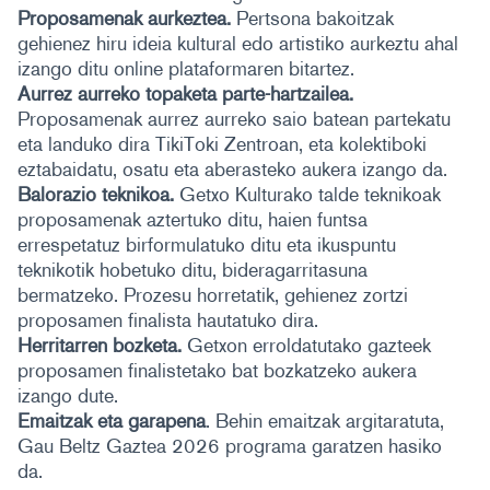
Proposamenak aurkeztea.
Pertsona bakoitzak
gehienez hiru ideia kultural edo artistiko aurkeztu ahal
izango ditu online plataformaren bitartez.
Aurrez aurreko topaketa parte-hartzailea.
Proposamenak aurrez aurreko saio batean partekatu
eta landuko dira TikiToki Zentroan, eta kolektiboki
eztabaidatu, osatu eta aberasteko aukera izango da.
Balorazio teknikoa.
Getxo Kulturako talde teknikoak
proposamenak aztertuko ditu, haien funtsa
errespetatuz birformulatuko ditu eta ikuspuntu
teknikotik hobetuko ditu, bideragarritasuna
bermatzeko. Prozesu horretatik, gehienez zortzi
proposamen finalista hautatuko dira.
Herritarren bozketa.
Getxon erroldatutako gazteek
proposamen finalistetako bat bozkatzeko aukera
izango dute.
Emaitzak eta garapena
. Behin emaitzak argitaratuta,
Gau Beltz Gaztea 2026 programa garatzen hasiko
da.