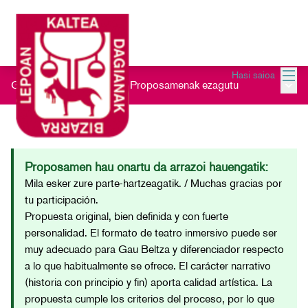
Menu
Hasi saioa
Menu 
Gau Beltz Gaztea 2026
/
Proposamenak ezagutu
Proposamen hau onartu da arrazoi hauengatik:
Mila esker zure parte-hartzeagatik. / Muchas gracias por
tu participación.
Propuesta original, bien definida y con fuerte
personalidad. El formato de teatro inmersivo puede ser
muy adecuado para Gau Beltza y diferenciador respecto
a lo que habitualmente se ofrece. El carácter narrativo
(historia con principio y fin) aporta calidad artística. La
propuesta cumple los criterios del proceso, por lo que