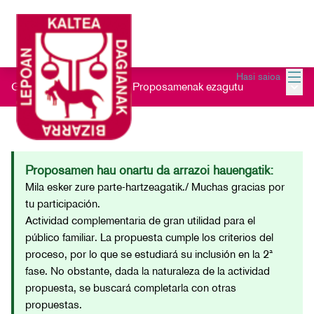
Menu
Hasi saioa
Menu 
Gau Beltz Gaztea 2026
/
Proposamenak ezagutu
Proposamen hau onartu da arrazoi hauengatik:
Mila esker zure parte-hartzeagatik./ Muchas gracias por
tu participación.
Actividad complementaria de gran utilidad para el
público familiar. La propuesta cumple los criterios del
proceso, por lo que se estudiará su inclusión en la 2ª
fase. No obstante, dada la naturaleza de la actividad
propuesta, se buscará completarla con otras
propuestas.