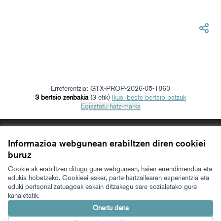
Erreferentzia: GTX-PROP-2026-05-1860
3 bertsio zenbakia
(3 etik)
ikusi beste bertsio batzuk
Egiaztatu hatz-marka
Zerbitzuaren baldintzak
Informazioa webgunean erabiltzen diren cookiei
Cookien konfigurazioa
Zeugaz Xen
Zeugaz Facebooken
Zeugaz Instagramen
Zeugaz YouTuben
Zeugaz GitHuben
buruz
(Kanpoko esteka)
(Kanpoko esteka)
(Kanpoko esteka)
(Kanpoko esteka)
(Kanpoko esteka)
Cookie-ak erabiltzen ditugu gure webgunean, haien errendimendua eta
Euskara
Aukeratu hizkuntza
Elegir el idioma
edukia hobetzeko. Cookieei esker, parte-hartzailearen esperientzia eta
eduki pertsonalizatuagoak eskain ditzakegu sare sozialetako gure
kanaletatik.
Onartu dena