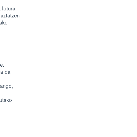
a
lotura
iaztatzen
rako
tean)
e.
a da,
mango,
tutako