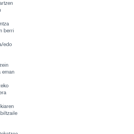
artzen
n
ntza
n berri
ta/edo
zein
na eman
zeko
era
kiaren
iltzaile
ekatzea.