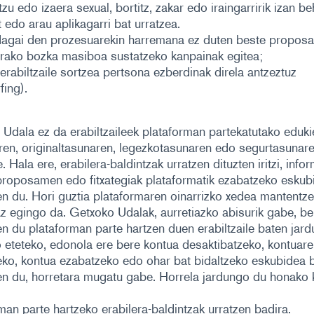
tzu edo izaera sexual, bortitz, zakar edo iraingarririk izan be
 edo arau aplikagarri bat urratzea.
dagai den prozesuarekin harremana ez duten beste propos
rako bozka masiboa sustatzeko kanpainak egitea;
erabiltzaile sortzea pertsona ezberdinak direla antzeztuz
fing).
Udala ez da erabiltzaileek plataforman partekatutako eduki
aren, originaltasunaren, legezkotasunaren edo segurtasunar
. Hala ere, erabilera-baldintzak urratzen dituzten iritzi, info
 proposamen edo fitxategiak plataformatik ezabatzeko eskub
n du. Hori guztia plataformaren oinarrizko xedea mantentz
z egingo da. Getxoko Udalak, aurretiazko abisurik gabe, be
n du plataforman parte hartzen duen erabiltzaile baten jar
 eteteko, edonola ere bere kontua desaktibatzeko, kontuare
ko, kontua ezabatzeko edo ohar bat bidaltzeko eskubidea b
n du, horretara mugatu gabe. Horrela jardungo du honako 
man parte hartzeko erabilera-baldintzak urratzen badira.