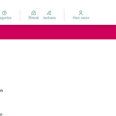
Laguntza
Bilerak
Jarduera
Hasi saioa
za
Elegir el idioma
en
e-