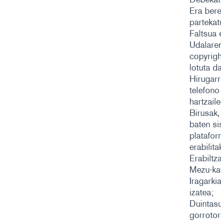
Era bere
partekat
Faltsua 
Udalaren
copyrigh
lotuta d
Hirugarr
telefono
hartzail
Birusak,
baten si
platafor
erabilit
Erabiltz
Mezu-kat
Iragarki
izatea;
Duintasu
gorrotor