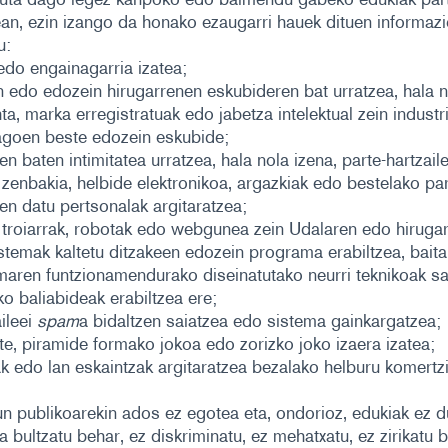
an, ezin izango da honako ezaugarri hauek dituen informazi
u:
edo engainagarria izatea;
 edo edozein hirugarrenen eskubideren bat urratzea, hala n
ta, marka erregistratuak edo jabetza intelektual zein industr
agoen beste edozein eskubide;
en baten intimitatea urratzea, hala nola izena, parte-hartzail
 zenbakia, helbide elektronikoa, argazkiak edo bestelako par
een datu pertsonalak argitaratzea;
 troiarrak, robotak edo webgunea zein Udalaren edo hiruga
stemak kaltetu ditzakeen edozein programa erabiltzea, baita
maren funtzionamendurako diseinatutako neurri teknikoak s
ako baliabideak erabiltzea ere;
aileei
spam
a bidaltzen saiatzea edo sistema gainkargatzea;
e, piramide formako jokoa edo zorizko joko izaera izatea;
ak edo lan eskaintzak argitaratzea bezalako helburu komertz
n publikoarekin ados ez egotea eta, ondorioz, edukiak ez d
a bultzatu behar, ez diskriminatu, ez mehatxatu, ez zirikatu 