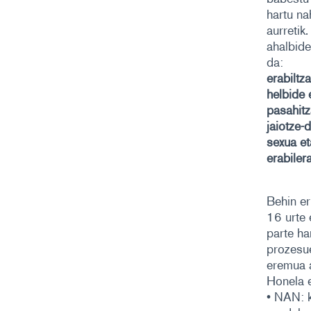
hartu na
aurretik
ahalbide
da:
erabiltza
helbide 
pasahitz
jaiotze-d
sexua et
erabiler
Behin er
16 urte 
parte ha
prozesue
eremua a
Honela e
• NAN: k