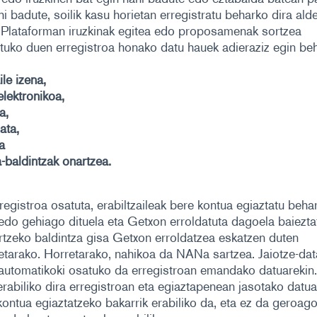
hi badute, soilik kasu horietan erregistratu beharko dira ald
. Plataforman iruzkinak egitea edo proposamenak sortzea
tuko duen erregistroa honako datu hauek adieraziz egin be
ile izena,
elektronikoa,
a,
ata,
a
a-baldintzak onartzea.
registroa osatuta, erabiltzaileak bere kontua egiaztatu beha
edo gehiago dituela eta Getxon erroldatuta dagoela baiezta
rtzeko baldintza gisa Getxon erroldatzea eskatzen duten
tarako. Horretarako, nahikoa da NANa sartzea. Jaiotze-dat
utomatikoki osatuko da erregistroan emandako datuarekin.
rabiliko dira erregistroan eta egiaztapenean jasotako datua
ontua egiaztatzeko bakarrik erabiliko da, eta ez da geroag