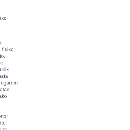
dako
ko
 fisiko
tik
ne
unik
ezta
rugarren
otan,
ako
onor
rtu,
arte