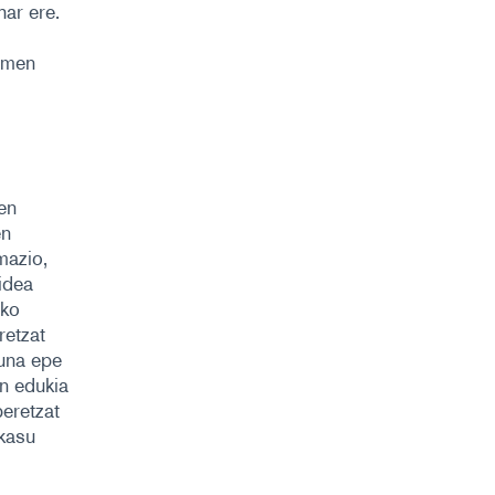
har ere.
amen
en
en
rmazio,
idea
eko
retzat
duna epe
n edukia
eretzat
kasu