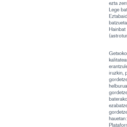
ezta zen
Lege bat
Eztabai
batzueta
Hainbat 
(astrotur
Getxoko 
kalitate
erantzule
iruzkin,
gordetze
helburua
gordetze
baterako
ezabatze
gordetze
hauetan:
Platafor