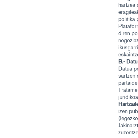
hartzea 
eragilea
politika
Platafor
diren po
negoziaz
ikusgarr
eskaintz
B.- Datu
Datua 
sartzen 
partaid
Tratame
juridiko
Hartzail
izen pub
(legezko
Jakinarz
zuzentze