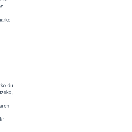
ez
harko
rko du
tzeko,
aren
k:
o