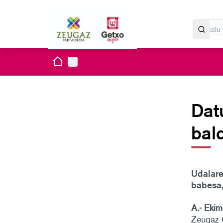
Hasiera
Menu nagusia
Dat
bal
Udalare
babesa,
A.- Ekim
Zeugaz G