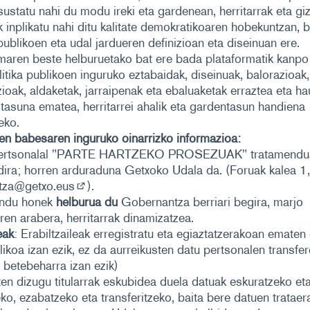
sustatu nahi du modu ireki eta gardenean, herritarrak eta giz
k inplikatu nahi ditu kalitate demokratikoaren hobekuntzan, b
 publikoen eta udal jardueren definizioan eta diseinuan ere.
maren beste helburuetako bat ere bada plataformatik kanpo
litika publikoen inguruko eztabaidak, diseinuak, balorazioak,
ioak, aldaketak, jarraipenak eta ebaluaketak erraztea eta ha
itasuna ematea, herritarrei ahalik eta gardentasun handiena
eko.
en babesaren inguruko oinarrizko informazioa:
pertsonalal "PARTE HARTZEKO PROSEZUAK" tratamendu
dira; horren arduraduna Getxoko Udala da. (Foruak kalea 1,
etza@getxo.eus
).
(Ireki beste fitxa batean)
ndu honek
helburua du
Gobernantza berriari begira, marjo
aren arabera, herritarrak dinamizatzea.
eak
: Erabiltzaileak erregistratu eta egiaztatzerakoan ematen
likoa izan ezik, ez da aurreikusten datu pertsonalen transfere
 betebeharra izan ezik)
ten dizugu titularrak eskubidea duela datuak eskuratzeko et
ko, ezabatzeko eta transferitzeko, baita bere datuen trataer