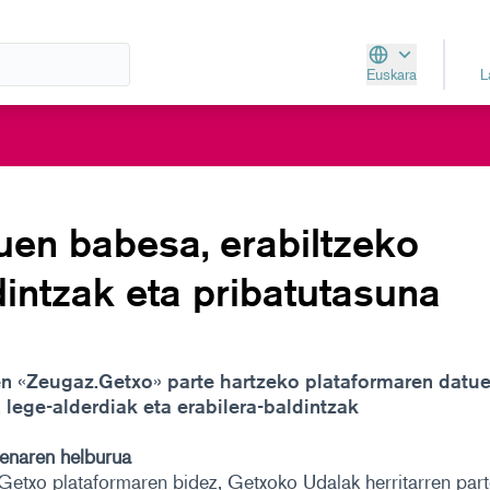
Euskara
Aukeratu hizkunt
uen babesa, erabiltzeko
dintzak eta pribatutasuna
n «Zeugaz.Getxo» parte hartzeko plataformaren datu
 lege-alderdiak eta erabilera-baldintzak
enaren helburua
etxo plataformaren bidez, Getxoko Udalak herritarren part