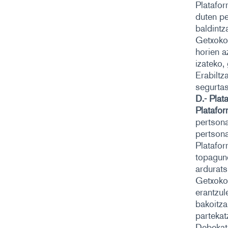
Platafor
duten pe
baldintz
Getxoko 
horien a
izateko,
Erabiltz
segurtas
D.- Plat
Platafo
pertsona
pertsona
Platafor
topagune
ardurats
Getxoko 
erantzul
bakoitza
partekat
Debekat