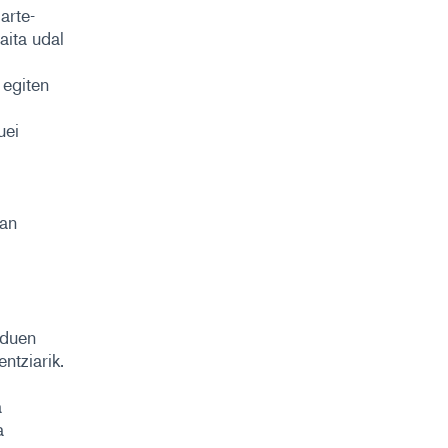
arte-
aita udal
 egiten
uei
an
 duen
ntziarik.
a
a