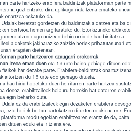
man parte hartzeko erabilera-baldintzak plataforman parte h
rtsona guztientzako dira aplikagarriak. Izena emateko unea
ak onartzea eskatuko da.
Udalak beretzat gordetzen du baldintzak aldatzea eta baldi
zken bertsioa hemen argitaratuko du. Etorkizuneko aldakete
 gomendatzen dugu noizean behin orrialde hau bisitatzea.
aileei aldaketak jakinaraziko zaizkie horiek pribatutasunari e
unari eragiten dietenean.
aforman parte hartzearen ezaugarri orokorrak
rman izena eman duen
eta 16 urte baino gehiago dituen edo
 fisikok har dezake parte. Erabilera-baldintzak onartuz ize
k aitortzen du 16 urte edo gehiago dituela.
ma hau hiria hobetuko duen herritarren parte-hartzea sustat
a denez, erabiltzaileek helburu horrekin bat datorren erabil
ua egin beharko dute.
Udala ez da erabiltzaileek egin dezaketen erabilera desego
ea, ezta horiek bertan partekatzen dituzten edukiena ere. Erab
 plataforma modu egokian erabiltzearen erantzule da, baita
zen dituen eduki eta iritziena ere.
uta dago legez kanpoko edo baimendu gabeko edukiak part