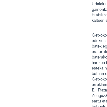
Udalak u
gainont
Erabiltz
kalteen 
Getxoko
edukien 
batek eg
eratorri
baterako
hartzen 
esteka h
batean e
Getxoko 
erreklam
E.- Plat
Zeugaz.
sartu et
babestu 