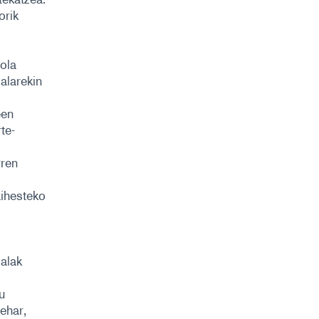
orik
ola
ialarekin
een
te-
rren
aihesteko
ialak
u
behar,