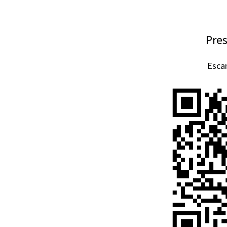
Pres
Esca