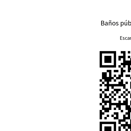
Baños púb
Esca