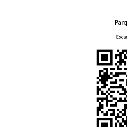
Par
Esca