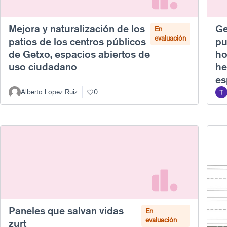
Mejora y naturalización de los
Ge
En
evaluación
patios de los centros públicos
pu
de Getxo, espacios abiertos de
ho
uso ciudadano
he
es
Alberto Lopez Ruiz
0
Paneles que salvan vidas
En
evaluación
zurt