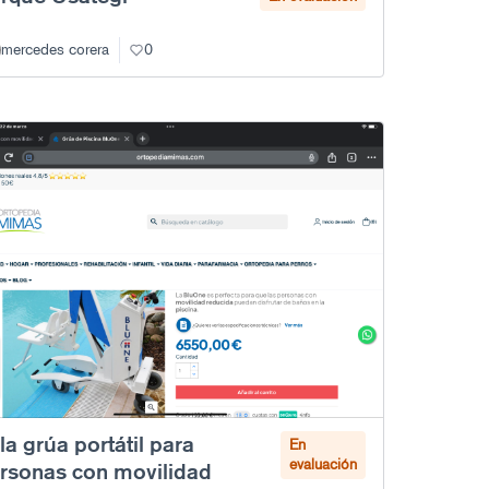
mercedes corera
0
lla grúa portátil para
En
evaluación
rsonas con movilidad