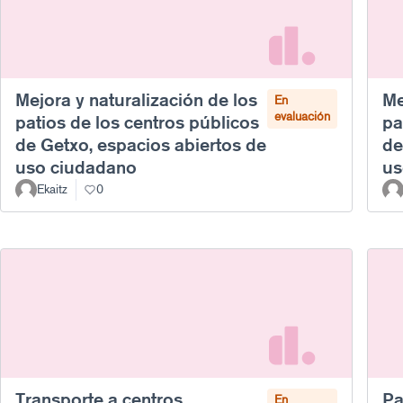
Mejora y naturalización de los
Me
En
evaluación
patios de los centros públicos
pa
de Getxo, espacios abiertos de
de
uso ciudadano
us
Ekaitz
0
Transporte a centros
Pa
En