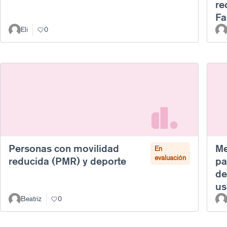
re
Fa
Eli
0
Personas con movilidad
Me
En
evaluación
reducida (PMR) y deporte
pa
de
us
Beatriz
0