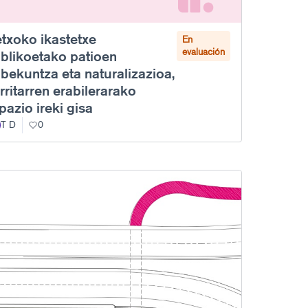
txoko ikastetxe
En
evaluación
blikoetako patioen
bekuntza eta naturalizazioa,
rritarren erabilerarako
pazio ireki gisa
T D
0