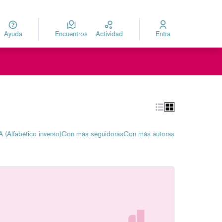
Ayuda
Encuentros
Actividad
Entra
za
Elegir el idioma
A (Alfabético inverso)
Con más seguidoras
Con más autoras