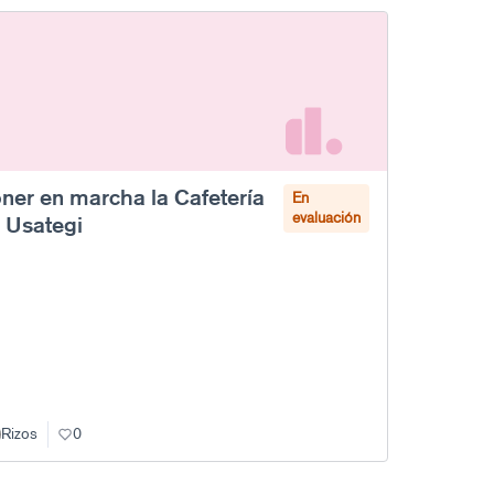
ner en marcha la Cafetería
En
evaluación
 Usategi
Rizos
0