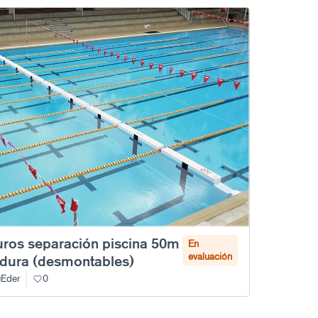
ros separación piscina 50m
En
evaluación
dura (desmontables)
Eder
0