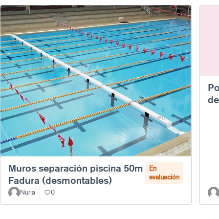
Po
de
Muros separación piscina 50m
En
evaluación
Fadura (desmontables)
Nuria
0