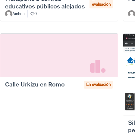
evaluación
educativos públicos alejados
Ainhoa
0
Calle Urkizu en Romo
En evaluación
Si
pe