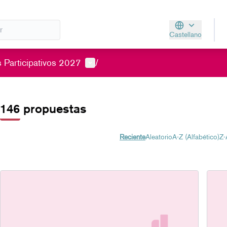
Castellano
Aukeratu hizkunt
Menú de usuario
 Participativos 2027
/
146 propuestas
Reciente
Aleatorio
A-Z (Alfabético)
Z-