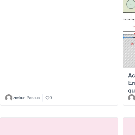
Ac
Er
qu
Izaskun Pascua
0