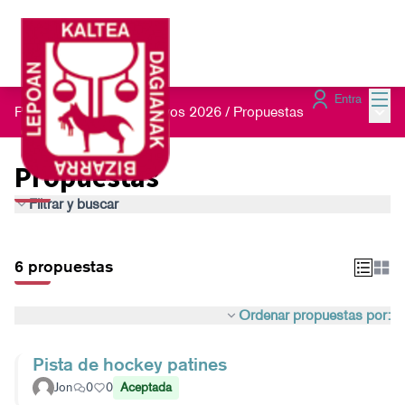
Menú
Entra
Menú 
Presupuestos Participativos 2026
/
Propuestas
Propuestas
Filtrar y buscar
6 propuestas
Ordenar propuestas por:
Pista de hockey patines
Jon
0
0
Aceptada