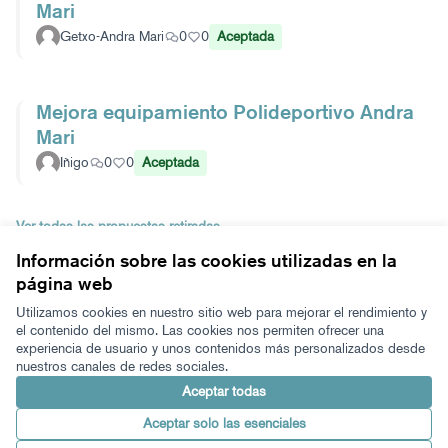
Mari
Getxo-Andra Mari
0
0
Aceptada
Mejora equipamiento Polideportivo Andra
Mari
Iñigo
0
0
Aceptada
Ver todas las propuestas retiradas
Información sobre las cookies utilizadas en la
página web
Términos y condiciones de uso
Configuración de cookies
Utilizamos cookies en nuestro sitio web para mejorar el rendimiento y
Zeugaz en X
Zeugaz en Facebook
Zeugaz en Instagram
Zeugaz en YouTube
Zeugaz en GitHub
el contenido del mismo. Las cookies nos permiten ofrecer una
experiencia de usuario y unos contenidos más personalizados desde
(Enlace externo)
(Enlace externo)
(Enlace externo)
(Enlace externo)
(Enlace externo)
nuestros canales de redes sociales.
Castellano
Aukeratu hizkuntza
Elegir el idioma
Aceptar todas
Aceptar solo las esenciales