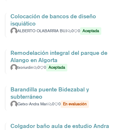
Colocación de bancos de diseño
isquiático
ALBERTO OLABARRIA BUJ
0
0
Aceptada
Remodelación integral del parque de
Alango en Algorta
txoriurdin
0
0
Aceptada
Barandilla puente Bidezabal y
subterráneo
Getxo-Andra Mari
0
0
En evaluación
Colgador baño aula de estudio Andra